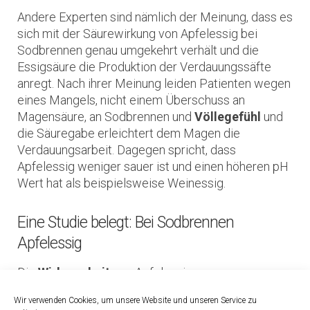
Andere Experten sind nämlich der Meinung, dass es
sich mit der Säurewirkung von Apfelessig bei
Sodbrennen genau umgekehrt verhält und die
Essigsäure die Produktion der Verdauungssäfte
anregt. Nach ihrer Meinung leiden Patienten wegen
eines Mangels, nicht einem Überschuss an
Magensäure, an Sodbrennen und
Völlegefühl
und
die Säuregabe erleichtert dem Magen die
Verdauungsarbeit. Dagegen spricht, dass
Apfelessig weniger sauer ist und einen höheren pH
Wert hat als beispielsweise Weinessig.
Eine Studie belegt: Bei Sodbrennen
Apfelessig
Die
Wirksamkeit
von Apfelessig gegen
Sodbrennen wurde in einer (Placebo-kontrollierten,
Wir verwenden Cookies, um unsere Website und unseren Service zu
randomisierten, doppelblinden ) Studie der Arizona