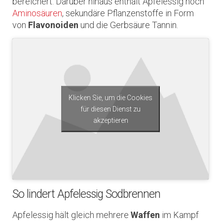
bereichert. Darüber hinaus enthält Apfelessig noch
Aminosäuren
, sekundäre Pflanzenstoffe in Form
von
Flavonoiden
und die Gerbsäure Tannin.
Klicken Sie, um die Cookies
für diesen Dienst zu
akzeptieren
So lindert Apfelessig Sodbrennen
Apfelessig hält gleich mehrere
Waffen
im Kampf