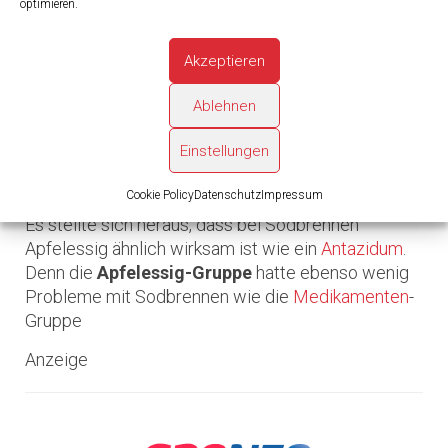
optimieren.
State University untersucht. Den Probanden wurde
ein scharfes Chiligericht serviert. Eine Gruppe
Akzeptieren
unternahm nichts gegen das drohende Sodbrennen,
eine Gruppe nahm ein gängiges Antazidum
zur
Ablehnen
Neutralisierung der Magensäure
ein ein und einer
letzten Gruppe wurde etwas Apfelessig unter das
Einstellungen
Essen gemischt oder sie nahm nach der Mahlzeit
ein Glas verdünnten Apfelessig ein.
Cookie Policy
Datenschutz
Impressum
Es stellte sich heraus, dass bei Sodbrennen
Apfelessig ähnlich wirksam ist wie ein
Antazidum
.
Denn die
Apfelessig-Gruppe
hatte ebenso wenig
Probleme mit Sodbrennen wie die
Medikamenten
-
Gruppe
Anzeige