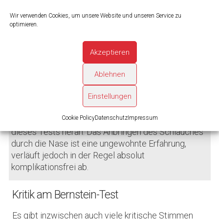
Sodbrennen-ähnliche Symptome zu beklagen.
Wir verwenden Cookies, um unsere Website und unseren Service zu
Hat der Betroffene bei der Kochsalz-Lösung als
optimieren.
auch bei schwachen Salzsäure bestimmte
Reaktionen,
müssen noch weitere
Akzeptieren
Untersuchungen erfolgen
, damit die wirklichen
Ursachen
der Beschwerden gefunden werden
Ablehnen
können.
Einstellungen
Unser Autor empfiehlt
Cookie Policy
Datenschutz
Impressum
Gehen Sie möglichst entspannt an die Durchführung
dieses Tests heran. Das Anbringen des Schlauches
durch die Nase ist eine ungewohnte Erfahrung,
verläuft jedoch in der Regel absolut
komplikationsfrei ab.
Kritik am Bernstein-Test
Es gibt inzwischen auch viele kritische Stimmen